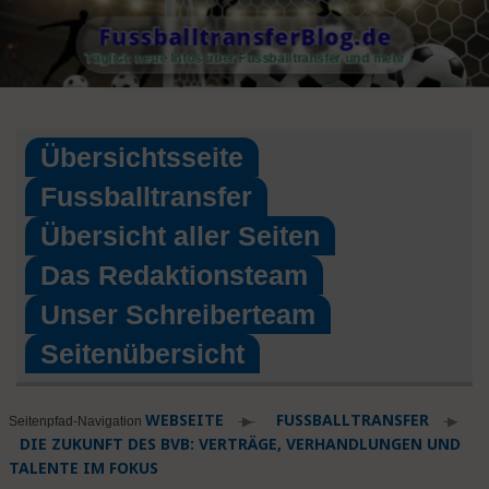
Skip
FussballtransferBlog.de
to
Täglich neue Infos über Fussballtransfer und mehr
content
Übersichtsseite
Fussballtransfer
Übersicht aller Seiten
Das Redaktionsteam
Unser Schreiberteam
Seitenübersicht
WEBSEITE
FUSSBALLTRANSFER
▶
▶
Seitenpfad-Navigation
DIE ZUKUNFT DES BVB: VERTRÄGE, VERHANDLUNGEN UND
TALENTE IM FOKUS