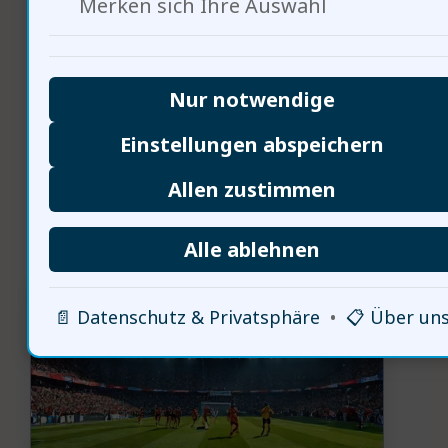
Merken sich Ihre Auswahl
sind die nächsten Schritte in der
Kommunikation?
Nur notwendige
Einstellungen abspeichern
Allen zustimmen
Der Einfluss der Politik auf
den Fußball
Alle ablehnen
📄 Datenschutz & Privatsphäre
•
📋 Über un