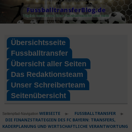
Skip
FussballtransferBlog.de
to
Täglich neue Infos über Fussballtransfer und mehr
content
Übersichtsseite
Fussballtransfer
Übersicht aller Seiten
Das Redaktionsteam
Unser Schreiberteam
Seitenübersicht
WEBSEITE
FUSSBALLTRANSFER
▶
▶
Seitenpfad-Navigation
DIE FINANZSTRATEGIEN DES FC BAYERN: TRANSFERS,
KADERPLANUNG UND WIRTSCHAFTLICHE VERANTWORTUNG